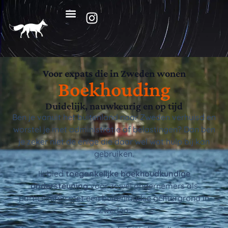
Voor expats die in Zweden wonen
Boekhouding
Duidelijk, nauwkeurig en op tijd
Ben je vanuit het buitenland naar Zweden verhuisd en
worstel je met administratie of belastingen? Dan ben
je zeker niet de enige die daar wel wat hulp bij kan
gebruiken.
Ik bied
toegankelijke boekhoudkundige
ondersteuning
voor zowel ondernemers als
particulieren met een buitenlandse achtergrond in
Zweden.