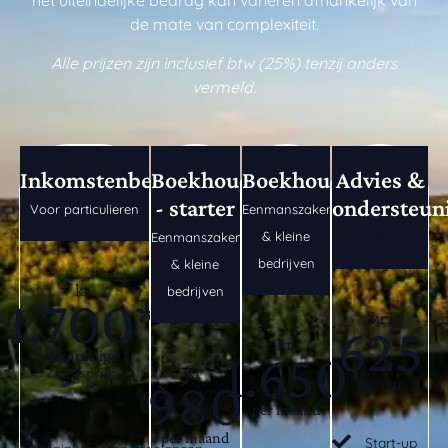
het uiteindelijke bedrag kan variëren afhankelijk van
de mate van complexiteit.
Alle prijzen zijn inclusief btw (25%) tenzij anders
vermeld.
Inkomstenbelasting
Boekhouding
Boekhouding
Advies &
- starter
ondersteun
Voor particulieren
Eenmanszaken
& kleine
Eenmanszaken
"
bedrijven
& kleine
kr
bedrijven
1.700*
kr
625
kr
1.650
Eenmalige
kr
basisprijs
980
per uur
per maand
per maand
Start-up