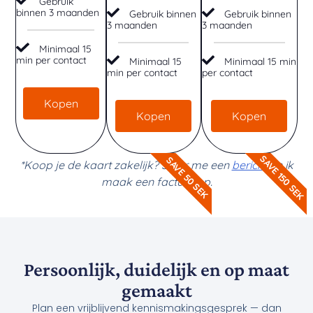
Gebruik
binnen 3 maanden
Gebruik binnen
Gebruik binnen
3 maanden
3 maanden
Minimaal 15
min per contact
Minimaal 15
Minimaal 15 min
min per contact
per contact
Kopen
Kopen
Kopen
SAVE 150 SEK
SAVE 50 SEK
*Koop je de kaart zakelijk? Stuur me een
bericht
en ik
maak een factuur op.
Persoonlijk, duidelijk en op maat
gemaakt
Plan een vrijblijvend kennismakingsgesprek — dan