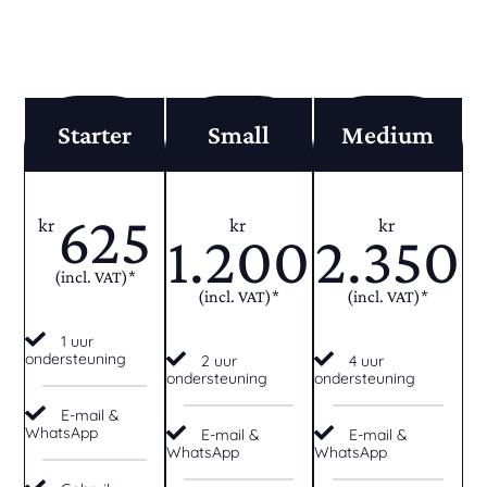
Starter
Small
Medium
625
kr
kr
kr
1.200
2.350
(incl. VAT)*
(incl. VAT)*
(incl. VAT)*
1 uur
ondersteuning
2 uur
4 uur
ondersteuning
ondersteuning
E-mail &
WhatsApp
E-mail &
E-mail &
WhatsApp
WhatsApp