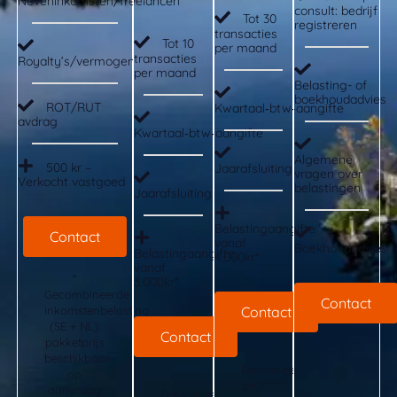
Neveninkomsten/freelancen
consult: bedrijf
Tot 30
registreren
transacties
Tot 10
per maand
transacties
Royalty’s/vermogen
per maand
Belasting- of
boekhoudadvies
ROT/RUT
Kwartaal‑btw‑aangifte
avdrag
Kwartaal‑btw‑aangifte
Algemene
500 kr –
Jaarafsluiting
vragen over
Verkocht vastgoed
belastingen
Jaarafsluiting
Belastingaangifte
Contact
vanaf
Boekhoudadvies
Belastingaangifte
4.000kr*
vanaf
*
3.000kr*
Gecombineerde
Contact
inkomstenbelasting
Contact
(SE + NL):
Contact
pakketprijs
*
beschikbaar
Eenmalige
op
*
prijs
aanvraag
Eenmalige