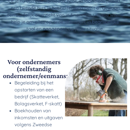
Of je nu een eenmanszaak hebt, in loondienst werkt,
een tweede huis in het buitenland bezit of gewoon
een duidelijk overzicht van je financiële situatie wilt: ik
help je om alles op orde te krijgen, in
begrijpelijke
taal en
aangepast
op jouw situatie.
Voor ondernemers
(zelfstandig
ondernemer/eenmanszaak)
Begeleiding bij het
opstarten van een
bedrijf (Skatteverket,
Bolagsverket, F-skatt)
Boekhouden van
inkomsten en uitgaven
volgens Zweedse